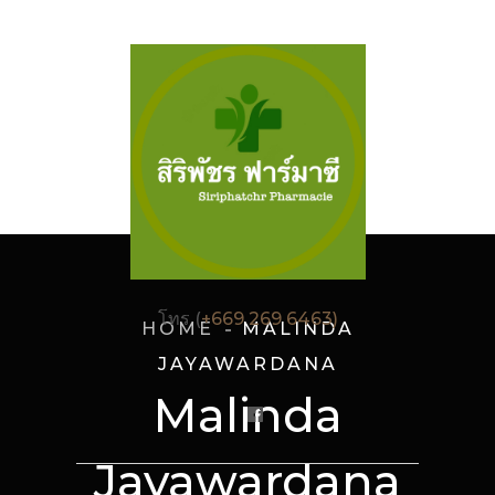
โทร (
+669 269 6463)
HOME
MALINDA
JAYAWARDANA
Malinda
Jayawardana