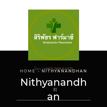
โทร (
+669 269 6463)
HOME
NITHYANANDHAN
Nithyanandh
an