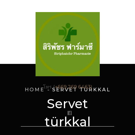
โทร (
+669 269 6463)
HOME
SERVET TÜRKKAL
Servet
türkkal