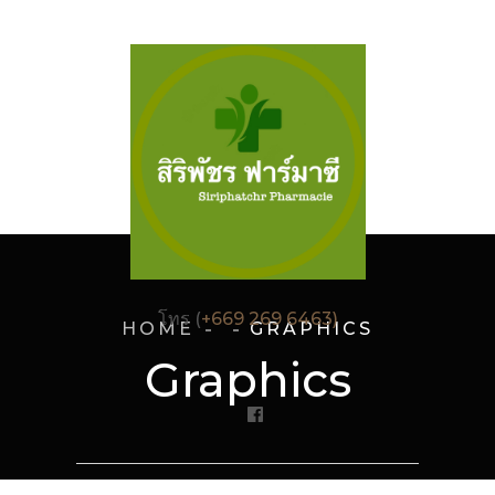
โทร (
+669 269 6463)
HOME
GRAPHICS
Graphics