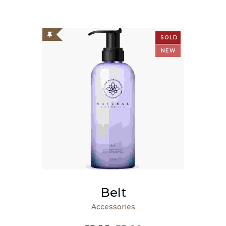
SOLD
OUT
NEW
Belt
Accessories